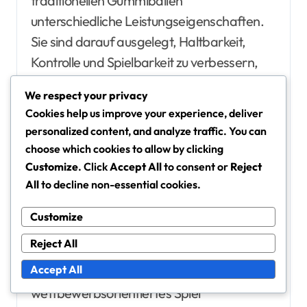
traditionellen Gummibällen
unterschiedliche Leistungseigenschaften.
Sie sind darauf ausgelegt, Haltbarkeit,
Kontrolle und Spielbarkeit zu verbessern,
was sie zu einer beliebten Wahl unter
We respect your privacy
Spielern verschiedener Leistungsstufen
Cookies help us improve your experience, deliver
macht.
personalized content, and analyze traffic. You can
choose which cookies to allow by clicking
Leistungsvergleich mit
Customize
. Click
Accept All
to consent or
Reject
Gummitennisbällen
All
to decline non-essential cookies.
Verbund-Tennisbälle bieten im Allgemeinen
Customize
eine überlegene Leistung im Vergleich zu
Reject All
Gummibällen. Sie behalten eine konsistente
Accept All
Sprungkraft und Geschwindigkeit, was für
wettbewerbsorientiertes Spiel