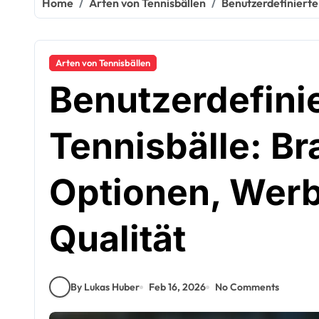
Home
Arten von Tennisbällen
Benutzerdefinierte
Arten von Tennisbällen
Benutzerdefini
Tennisbälle: Br
Optionen, Wer
Qualität
By Lukas Huber
Feb 16, 2026
No Comments