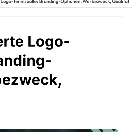
 Logo-Tennisbälle: Branding-Optionen, Werbezweck, Qualität
erte Logo-
anding-
bezweck,