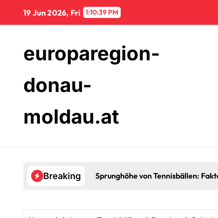
Skip
19 Jun 2026, Fri
1:10:40 PM
to
content
europaregion-
donau-
moldau.at
Sprunghöhe von Tennisbällen: Fakto
Breaking