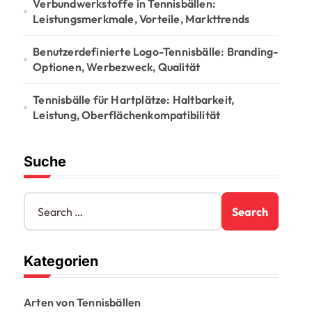
Verbundwerkstoffe in Tennisbällen:
Leistungsmerkmale, Vorteile, Markttrends
Benutzerdefinierte Logo-Tennisbälle: Branding-
Optionen, Werbezweck, Qualität
Tennisbälle für Hartplätze: Haltbarkeit,
Leistung, Oberflächenkompatibilität
Suche
S
e
a
r
Kategorien
c
h
f
Arten von Tennisbällen
o