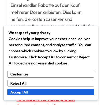
Einzelhändler Rabatte auf den Kauf
mehrerer Dosen anbieten. Dies kann
helfen, die Kosten zu senken und
sicherzustellen, dass Sie genügend Bälle für
Übungseinheiten haben.
We respect your privacy
Cookies help us improve your experience, deliver
personalized content, and analyze traffic. You can
Verwandte Artikel
choose which cookies to allow by clicking
Turnier-Qualität Tennisbälle:
Customize
. Click
Accept All
to consent or
Reject
All
to decline non-essential cookies.
Qualitätsstandards,
Markenvergleiche, Leistung
Customize
Recycelte Materialien in Tennisbällen:
Reject All
Nachhaltigkeit, Leistung,
Marktoptionen
Accept All
Tennisbälle für Rasenplätze: