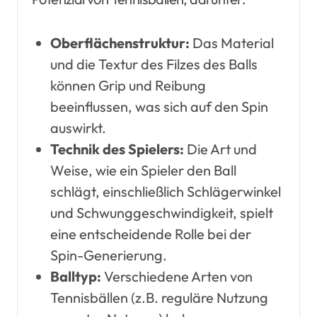
Oberflächenstruktur:
Das Material
und die Textur des Filzes des Balls
können Grip und Reibung
beeinflussen, was sich auf den Spin
auswirkt.
Technik des Spielers:
Die Art und
Weise, wie ein Spieler den Ball
schlägt, einschließlich Schlägerwinkel
und Schwunggeschwindigkeit, spielt
eine entscheidende Rolle bei der
Spin-Generierung.
Balltyp:
Verschiedene Arten von
Tennisbällen (z.B. reguläre Nutzung