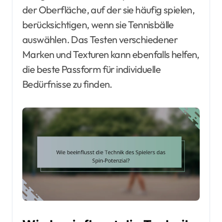
der Oberfläche, auf der sie häufig spielen,
berücksichtigen, wenn sie Tennisbälle
auswählen. Das Testen verschiedener
Marken und Texturen kann ebenfalls helfen,
die beste Passform für individuelle
Bedürfnisse zu finden.