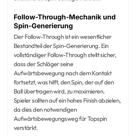
Follow-Through-Mechanik und
Spin-Generierung
Der Follow-Through ist ein wesentlicher
Bestandteil der Spin-Generierung. Ein
vollständiger Follow-Through stellt sicher,
dass der Schläger seine
Aufwärtsbewegung nach dem Kontakt
fortsetzt, was hilft, den Spin, der auf den
Ball übertragen wird, zu maximieren.
Spieler sollten auf ein hohes Finish abzielen,
da dies den notwendigen
Aufwärtsbewegungsweg für Topspin
verstärkt.