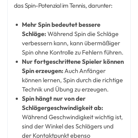
das Spin-Potenzial im Tennis, darunter:
Mehr Spin bedeutet bessere
Schläge:
Während Spin die Schläge
verbessern kann, kann übermäßiger
Spin ohne Kontrolle zu Fehlern führen.
Nur fortgeschrittene Spieler können
Spin erzeugen:
Auch Anfänger
können lernen, Spin durch die richtige
Technik und Übung zu erzeugen.
Spin hängt nur von der
Schlägergeschwindigkeit ab:
Während Geschwindigkeit wichtig ist,
sind der Winkel des Schlägers und
der Kontaktpunkt ebenso