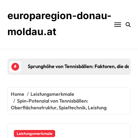
Skip
to
europaregion-donau-
content
moldau.at
Verbundwerkstoffe in Tennisbällen: Leistungsmer
Home
Leistungsmerkmale
Spin-Potenzial von Tennisbällen:
Oberflächenstruktur, Spieltechnik, Leistung
Leistungsmerkmale