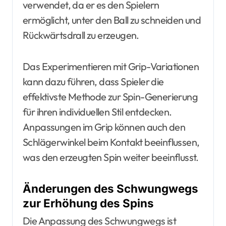
verwendet, da er es den Spielern
ermöglicht, unter den Ball zu schneiden und
Rückwärtsdrall zu erzeugen.
Das Experimentieren mit Grip-Variationen
kann dazu führen, dass Spieler die
effektivste Methode zur Spin-Generierung
für ihren individuellen Stil entdecken.
Anpassungen im Grip können auch den
Schlägerwinkel beim Kontakt beeinflussen,
was den erzeugten Spin weiter beeinflusst.
Änderungen des Schwungwegs
zur Erhöhung des Spins
Die Anpassung des Schwungwegs ist