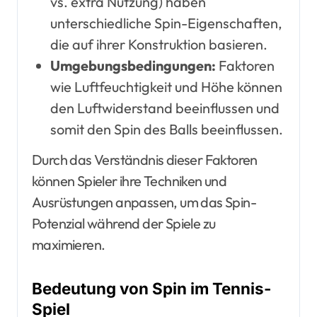
vs. extra Nutzung) haben
unterschiedliche Spin-Eigenschaften,
die auf ihrer Konstruktion basieren.
Umgebungsbedingungen:
Faktoren
wie Luftfeuchtigkeit und Höhe können
den Luftwiderstand beeinflussen und
somit den Spin des Balls beeinflussen.
Durch das Verständnis dieser Faktoren
können Spieler ihre Techniken und
Ausrüstungen anpassen, um das Spin-
Potenzial während der Spiele zu
maximieren.
Bedeutung von Spin im Tennis-
Spiel