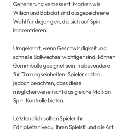
Generierung verbessert. Marken wie
Wilson und Babolat sind ausgezeichnete
Wahl für diejenigen, die sich auf Spin
konzentrieren.
Umgekehrt, wenn Geschwindigkeit und
schnelle Ballwechsel wichtiger sind, können
Gummibälle geeignet sein, insbesondere
für Trainingseinheiten. Spieler sollten
jedoch beachten, dass diese
möglicherweise nicht das gleiche Maß an
Spin-Kontrolle bieten.
Letztendlich sollten Spieler ihr
Fähigkeitsniveau, ihren Spielstil und die Art