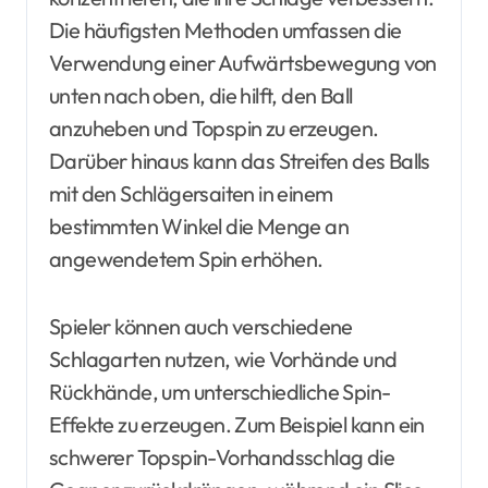
Die häufigsten Methoden umfassen die
Verwendung einer Aufwärtsbewegung von
unten nach oben, die hilft, den Ball
anzuheben und Topspin zu erzeugen.
Darüber hinaus kann das Streifen des Balls
mit den Schlägersaiten in einem
bestimmten Winkel die Menge an
angewendetem Spin erhöhen.
Spieler können auch verschiedene
Schlagarten nutzen, wie Vorhände und
Rückhände, um unterschiedliche Spin-
Effekte zu erzeugen. Zum Beispiel kann ein
schwerer Topspin-Vorhandsschlag die