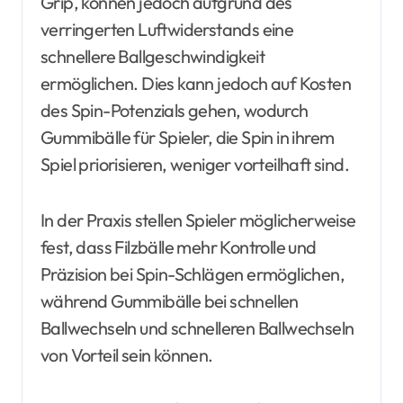
Grip, können jedoch aufgrund des
verringerten Luftwiderstands eine
schnellere Ballgeschwindigkeit
ermöglichen. Dies kann jedoch auf Kosten
des Spin-Potenzials gehen, wodurch
Gummibälle für Spieler, die Spin in ihrem
Spiel priorisieren, weniger vorteilhaft sind.
In der Praxis stellen Spieler möglicherweise
fest, dass Filzbälle mehr Kontrolle und
Präzision bei Spin-Schlägen ermöglichen,
während Gummibälle bei schnellen
Ballwechseln und schnelleren Ballwechseln
von Vorteil sein können.