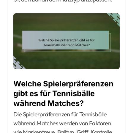
Welche Spielerpräferenzen
gibt es für Tennisbälle
während Matches?
Die Spielerpräferenzen für Tennisbälle
während Matches werden von Faktoren
wie Markentreue, Balltyp, Griff, Kontrolle