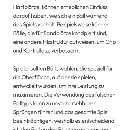
Hartplätze, können erheblichen Einfluss
darauf haben, wie sich ein Ball während
des Spiels verhält. Beispielsweise können
Bälle, die für Sandplätze konzipiert sind,
eine andere Filzstruktur aufweisen, um Grip
und Kontrolle zu verbessern.
Spieler sollten Bälle wählen, die speziell für
die Oberfläche, auf der sie spielen,
entwickelt wurden, um ihre Leistung zu
maximieren. Die Verwendung des falschen
Balltyps kann zu unvorhersehbaren
Sprüngen führen und das gesamte Spiel
beeinträchtigen, weshalb es entscheidend
ist, den Ball an den Platztyp anzupassen.