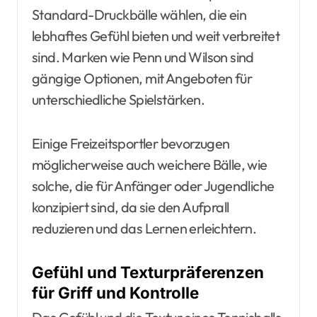
Standard-Druckbälle wählen, die ein
lebhaftes Gefühl bieten und weit verbreitet
sind. Marken wie Penn und Wilson sind
gängige Optionen, mit Angeboten für
unterschiedliche Spielstärken.
Einige Freizeitsportler bevorzugen
möglicherweise auch weichere Bälle, wie
solche, die für Anfänger oder Jugendliche
konzipiert sind, da sie den Aufprall
reduzieren und das Lernen erleichtern.
Gefühl und Texturpräferenzen
für Griff und Kontrolle