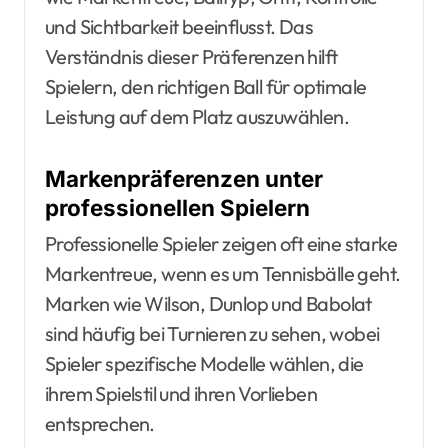
und Sichtbarkeit beeinflusst. Das
Verständnis dieser Präferenzen hilft
Spielern, den richtigen Ball für optimale
Leistung auf dem Platz auszuwählen.
Markenpräferenzen unter
professionellen Spielern
Professionelle Spieler zeigen oft eine starke
Markentreue, wenn es um Tennisbälle geht.
Marken wie Wilson, Dunlop und Babolat
sind häufig bei Turnieren zu sehen, wobei
Spieler spezifische Modelle wählen, die
ihrem Spielstil und ihren Vorlieben
entsprechen.