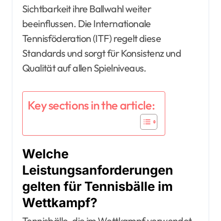
Sichtbarkeit ihre Ballwahl weiter
beeinflussen. Die Internationale
Tennisföderation (ITF) regelt diese
Standards und sorgt für Konsistenz und
Qualität auf allen Spielniveaus.
Key sections in the article:
Welche
Leistungsanforderungen
gelten für Tennisbälle im
Wettkampf?
Tennisbälle, die im Wettkampf verwendet