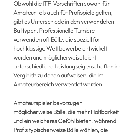
Obwohl die ITF-Vorschriften sowohl für
Amateur- als auch für Profispiele gelten,
gibt es Unterschiede in den verwendeten
Balltypen. Professionelle Turniere
verwenden oft Bälle, die speziell für
hochklassige Wettbewerbe entwickelt
wurden und möglicherweise leicht
unterschiedliche Leistungseigenschaften im
Vergleich zu denen aufweisen, die im
Amateurbereich verwendet werden.
Amateurspieler bevorzugen
möglicherweise Bälle, die mehr Haltbarkeit
und ein weicheres Gefühl bieten, während
Profis typischerweise Bälle wählen, die