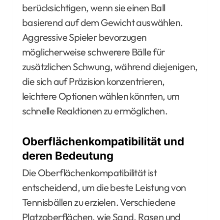
berücksichtigen, wenn sie einen Ball
basierend auf dem Gewicht auswählen.
Aggressive Spieler bevorzugen
möglicherweise schwerere Bälle für
zusätzlichen Schwung, während diejenigen,
die sich auf Präzision konzentrieren,
leichtere Optionen wählen könnten, um
schnelle Reaktionen zu ermöglichen.
Oberflächenkompatibilität und
deren Bedeutung
Die Oberflächenkompatibilität ist
entscheidend, um die beste Leistung von
Tennisbällen zu erzielen. Verschiedene
Platzoberflächen, wie Sand, Rasen und