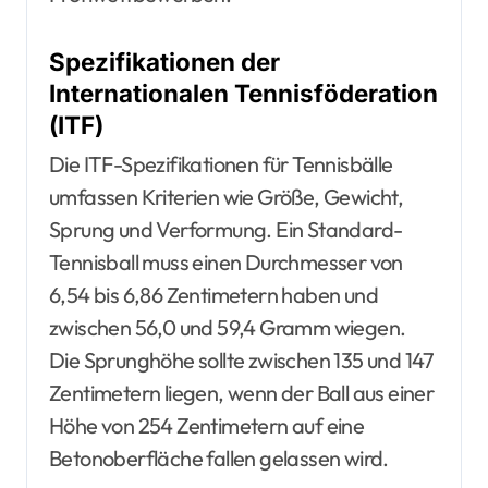
Spezifikationen der
Internationalen Tennisföderation
(ITF)
Die ITF-Spezifikationen für Tennisbälle
umfassen Kriterien wie Größe, Gewicht,
Sprung und Verformung. Ein Standard-
Tennisball muss einen Durchmesser von
6,54 bis 6,86 Zentimetern haben und
zwischen 56,0 und 59,4 Gramm wiegen.
Die Sprunghöhe sollte zwischen 135 und 147
Zentimetern liegen, wenn der Ball aus einer
Höhe von 254 Zentimetern auf eine
Betonoberfläche fallen gelassen wird.