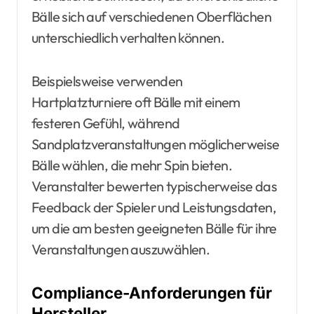
Bälle sich auf verschiedenen Oberflächen
unterschiedlich verhalten können.
Beispielsweise verwenden
Hartplatzturniere oft Bälle mit einem
festeren Gefühl, während
Sandplatzveranstaltungen möglicherweise
Bälle wählen, die mehr Spin bieten.
Veranstalter bewerten typischerweise das
Feedback der Spieler und Leistungsdaten,
um die am besten geeigneten Bälle für ihre
Veranstaltungen auszuwählen.
Compliance-Anforderungen für
Hersteller