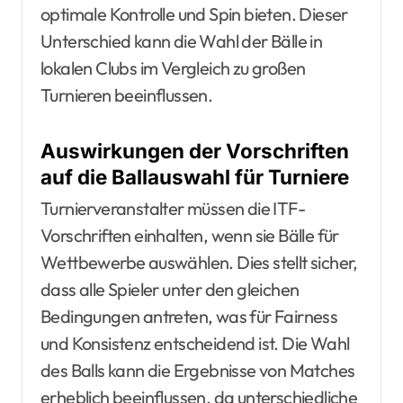
optimale Kontrolle und Spin bieten. Dieser
Unterschied kann die Wahl der Bälle in
lokalen Clubs im Vergleich zu großen
Turnieren beeinflussen.
Auswirkungen der Vorschriften
auf die Ballauswahl für Turniere
Turnierveranstalter müssen die ITF-
Vorschriften einhalten, wenn sie Bälle für
Wettbewerbe auswählen. Dies stellt sicher,
dass alle Spieler unter den gleichen
Bedingungen antreten, was für Fairness
und Konsistenz entscheidend ist. Die Wahl
des Balls kann die Ergebnisse von Matches
erheblich beeinflussen, da unterschiedliche