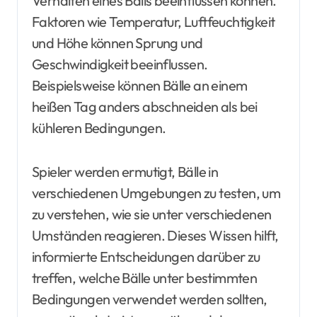
Verhalten eines Balls beeinflussen können.
Faktoren wie Temperatur, Luftfeuchtigkeit
und Höhe können Sprung und
Geschwindigkeit beeinflussen.
Beispielsweise können Bälle an einem
heißen Tag anders abschneiden als bei
kühleren Bedingungen.
Spieler werden ermutigt, Bälle in
verschiedenen Umgebungen zu testen, um
zu verstehen, wie sie unter verschiedenen
Umständen reagieren. Dieses Wissen hilft,
informierte Entscheidungen darüber zu
treffen, welche Bälle unter bestimmten
Bedingungen verwendet werden sollten,